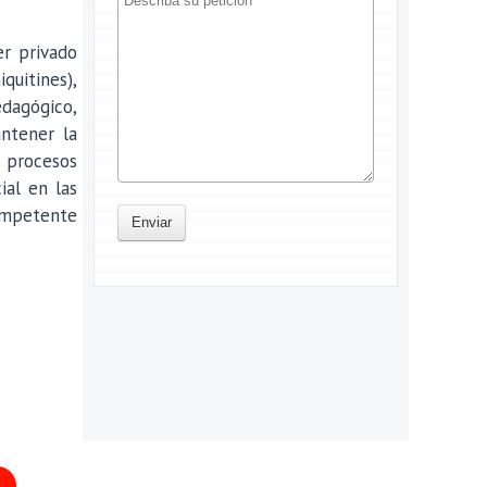
er privado
quitines),
edagógico,
antener la
 procesos
ial en las
ompetente
Enviar