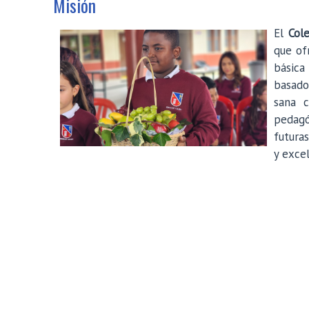
Misión
El
Col
que of
básica
basado
sana c
pedagó
futura
y excel